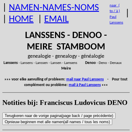
|
NAMEN-NAMES-NOMS
naar (
|
to / à )
|
HOME
|
EMAIL
Paul
Lanssens
LANSSENS - DENOO -
MEIRE STAMBOOM
genealogie - genealogy - généalogie
Lanssens
- Lansens - Lanssen - Lansen - Lamsens
Denoo
- Deno - Denaux
Meire
»»» voor elke aanvulling of probleem:
mail naar Paul Lanssens
- Pour tout
complément ou problème:
mail à Paul Lanssens
«««
Notities bij: Franciscus Ludovicus DENO