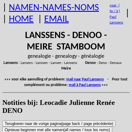
|
NAMEN-NAMES-NOMS
naar (
|
to / à )
|
HOME
|
EMAIL
Paul
Lanssens
LANSSENS - DENOO -
MEIRE STAMBOOM
genealogie - genealogy - généalogie
Lanssens
- Lansens - Lanssen - Lansen - Lamsens
Denoo
- Deno - Denaux
Meire
»»» voor elke aanvulling of probleem:
mail naar Paul Lanssens
- Pour tout
complément ou problème:
mail à Paul Lanssens
«««
Notities bij: Leocadie Julienne Renée
DENO