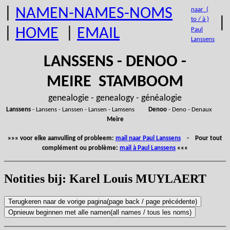
|
NAMEN-NAMES-NOMS
naar (
|
to / à )
|
HOME
|
EMAIL
Paul
Lanssens
LANSSENS - DENOO -
MEIRE STAMBOOM
genealogie - genealogy - généalogie
Lanssens
- Lansens - Lanssen - Lansen - Lamsens
Denoo
- Deno - Denaux
Meire
»»» voor elke aanvulling of probleem:
mail naar Paul Lanssens
- Pour tout
complément ou problème:
mail à Paul Lanssens
«««
Notities bij: Karel Louis MUYLAERT