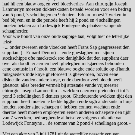
had hij een blauw oog en veel bloedverlies. Aan chirurgijn Joseph
Lammertyn moesten dokterskosten betaald worden voor een bedrag
van 5 pond, 3 schellingen en 9 deniers. Eduard moest 7 weken in
bed blijven, en in die periode heeft hij 2 pond en 4 schellingen
moeten betalen aan Lodewijck Fonteyne als plaatsvervangende
schaapherder.
Voor wie houdt van onze oude sappige taal, volgt hier de letterlijke
tekst:
«... onder zweeren ende vloecken heeft Frans Sap geagresseert den
suppliant (= Eduard Denoo) ... ende gheslaghen met sijnen
stockschippe ofte mackstock soo danighlick dat den suppliant daer
over als doodt ter aerden heeft gheleghen mitsgaeders behouden
eene contusie in t' hooft, een blauwe ooghe ende solutie op d'handt,
mitsgaeders inde knye gheforceert is gheworden, boven eene
dislocatie vanden andere knye, ende daerdoor veel bloedt heeft
ghestoot, alles breeder vermelt bij attestatie vande vrijmeester
chirurgin Joseph Lammertijn ... welcken daerover pretendeert tot 5
pond 3 schellinghen 9 deniers groot. Ghedeurende welcken tijdt den
suppliant heeft moeten te bedde ligghen ende sigh andersints in huijs
houden sonder sijne schaepen t' hebben connen wachten ende
daertoe heeft moeten employeren eenen anderen schaepere den tijdt
van 7 weecken, bedraeghende al hetselve volgens quitantie van
Lodewijck Fonteyne ... de somme van 2 pond 4 schellingen groot.»
Met een akte van 3 juli 1781 uit de wettelijke passeringen van