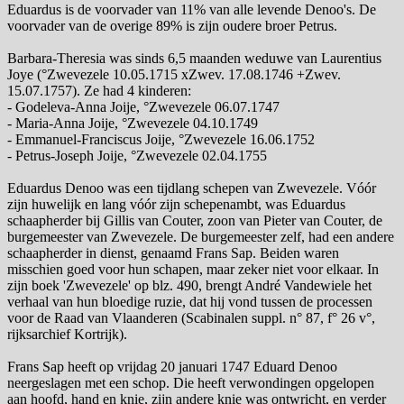
Eduardus is de voorvader van 11% van alle levende Denoo's. De
voorvader van de overige 89% is zijn oudere broer Petrus.
Barbara-Theresia was sinds 6,5 maanden weduwe van Laurentius
Joye (°Zwevezele 10.05.1715 xZwev. 17.08.1746 +Zwev.
15.07.1757). Ze had 4 kinderen:
- Godeleva-Anna Joije, °Zwevezele 06.07.1747
- Maria-Anna Joije, °Zwevezele 04.10.1749
- Emmanuel-Franciscus Joije, °Zwevezele 16.06.1752
- Petrus-Joseph Joije, °Zwevezele 02.04.1755
Eduardus Denoo was een tijdlang schepen van Zwevezele. Vóór
zijn huwelijk en lang vóór zijn schepenambt, was Eduardus
schaapherder bij Gillis van Couter, zoon van Pieter van Couter, de
burgemeester van Zwevezele. De burgemeester zelf, had een andere
schaapherder in dienst, genaamd Frans Sap. Beiden waren
misschien goed voor hun schapen, maar zeker niet voor elkaar. In
zijn boek 'Zwevezele' op blz. 490, brengt André Vandewiele het
verhaal van hun bloedige ruzie, dat hij vond tussen de processen
voor de Raad van Vlaanderen (Scabinalen suppl. n° 87, f° 26 v°,
rijksarchief Kortrijk).
Frans Sap heeft op vrijdag 20 januari 1747 Eduard Denoo
neergeslagen met een schop. Die heeft verwondingen opgelopen
aan hoofd, hand en knie, zijn andere knie was ontwricht, en verder