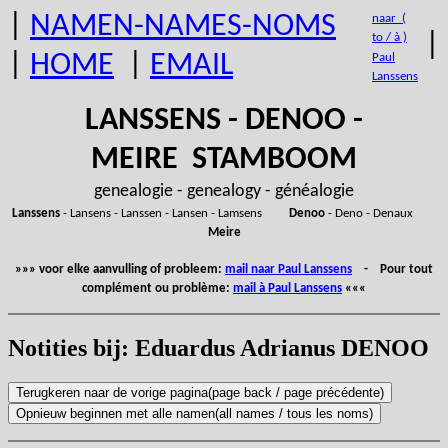
|
NAMEN-NAMES-NOMS
naar (
|
to / à )
|
HOME
|
EMAIL
Paul
Lanssens
LANSSENS - DENOO -
MEIRE STAMBOOM
genealogie - genealogy - généalogie
Lanssens
- Lansens - Lanssen - Lansen - Lamsens
Denoo
- Deno - Denaux
Meire
»»» voor elke aanvulling of probleem:
mail naar Paul Lanssens
- Pour tout
complément ou problème:
mail à Paul Lanssens
«««
Notities bij: Eduardus Adrianus DENOO