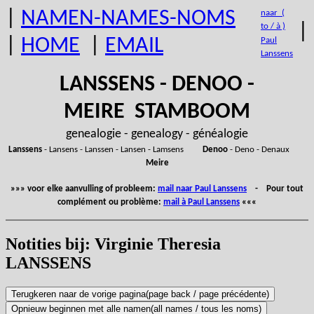
|
NAMEN-NAMES-NOMS
naar (
|
to / à )
|
HOME
|
EMAIL
Paul
Lanssens
LANSSENS - DENOO -
MEIRE STAMBOOM
genealogie - genealogy - généalogie
Lanssens
- Lansens - Lanssen - Lansen - Lamsens
Denoo
- Deno - Denaux
Meire
»»» voor elke aanvulling of probleem:
mail naar Paul Lanssens
- Pour tout
complément ou problème:
mail à Paul Lanssens
«««
Notities bij: Virginie Theresia
LANSSENS