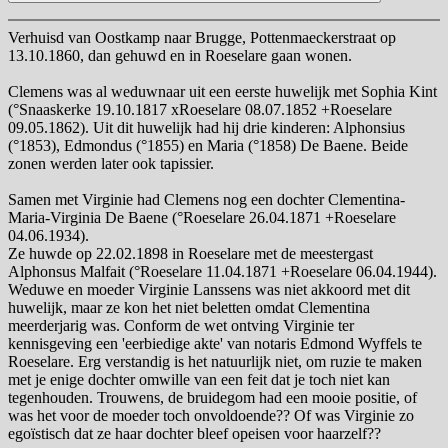
Verhuisd van Oostkamp naar Brugge, Pottenmaeckerstraat op
13.10.1860, dan gehuwd en in Roeselare gaan wonen.
Clemens was al weduwnaar uit een eerste huwelijk met Sophia Kint
(°Snaaskerke 19.10.1817 xRoeselare 08.07.1852 +Roeselare
09.05.1862). Uit dit huwelijk had hij drie kinderen: Alphonsius
(°1853), Edmondus (°1855) en Maria (°1858) De Baene. Beide
zonen werden later ook tapissier.
Samen met Virginie had Clemens nog een dochter Clementina-
Maria-Virginia De Baene (°Roeselare 26.04.1871 +Roeselare
04.06.1934).
Ze huwde op 22.02.1898 in Roeselare met de meestergast
Alphonsus Malfait (°Roeselare 11.04.1871 +Roeselare 06.04.1944).
Weduwe en moeder Virginie Lanssens was niet akkoord met dit
huwelijk, maar ze kon het niet beletten omdat Clementina
meerderjarig was. Conform de wet ontving Virginie ter
kennisgeving een 'eerbiedige akte' van notaris Edmond Wyffels te
Roeselare. Erg verstandig is het natuurlijk niet, om ruzie te maken
met je enige dochter omwille van een feit dat je toch niet kan
tegenhouden. Trouwens, de bruidegom had een mooie positie, of
was het voor de moeder toch onvoldoende?? Of was Virginie zo
egoïstisch dat ze haar dochter bleef opeisen voor haarzelf??