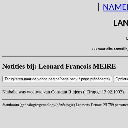
|
NAME
LAN
L
»»» voor elke aanvulli
Notities bij: Leonard François MEIRE
Nathalie was weduwe van Constant Rutjens (+Brugge 12.02.1902).
Stamboom (genealogie/genealogy/généalogie) Lanssens-Denoo: 25.759 personen (i