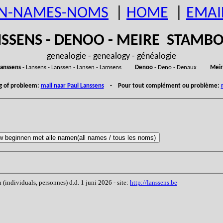
N-NAMES-NOMS
|
HOME
|
EMAI
SSENS - DENOO - MEIRE STAM
genealogie - genealogy - généalogie
anssens
- Lansens - Lanssen - Lansen - Lamsens
Denoo
- Deno - Denaux
Meir
ng of probleem:
mail naar Paul Lanssens
- Pour tout complément ou problème:
ndividuals, personnes) d.d. 1 juni 2026 - site:
http://lanssens.be