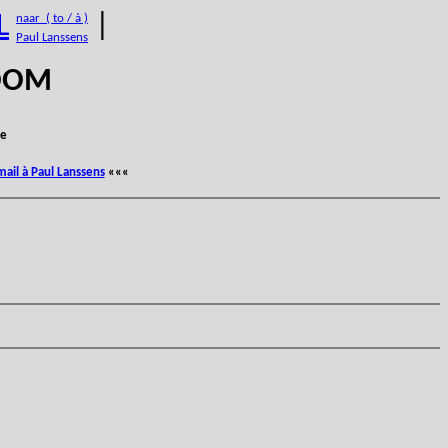
L
|
naar ( to / à )
Paul Lanssens
BOOM
e
mail à Paul Lanssens
«««