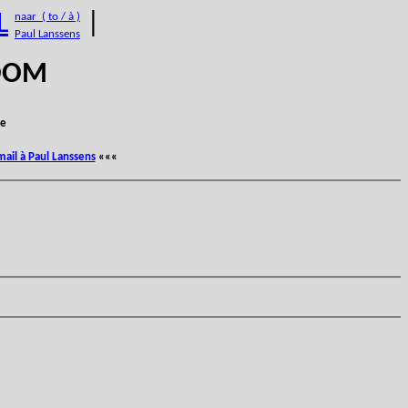
L
|
naar ( to / à )
Paul Lanssens
BOOM
e
mail à Paul Lanssens
«««