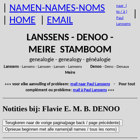
|
NAMEN-NAMES-NOMS
naar (
|
to / à )
|
HOME
|
EMAIL
Paul
Lanssens
LANSSENS - DENOO -
MEIRE STAMBOOM
genealogie - genealogy - généalogie
Lanssens
- Lansens - Lanssen - Lansen - Lamsens
Denoo
- Deno - Denaux
Meire
»»» voor elke aanvulling of probleem:
mail naar Paul Lanssens
- Pour tout
complément ou problème:
mail à Paul Lanssens
«««
Notities bij: Flavie E. M. B. DENOO