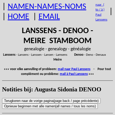
|
NAMEN-NAMES-NOMS
naar (
|
to / à )
|
HOME
|
EMAIL
Paul
Lanssens
LANSSENS - DENOO -
MEIRE STAMBOOM
genealogie - genealogy - généalogie
Lanssens
- Lansens - Lanssen - Lansen - Lamsens
Denoo
- Deno - Denaux
Meire
»»» voor elke aanvulling of probleem:
mail naar Paul Lanssens
- Pour tout
complément ou problème:
mail à Paul Lanssens
«««
Notities bij: Augusta Sidonia DENOO