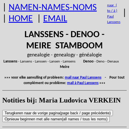
|
NAMEN-NAMES-NOMS
naar (
|
to / à )
|
HOME
|
EMAIL
Paul
Lanssens
LANSSENS - DENOO -
MEIRE STAMBOOM
genealogie - genealogy - généalogie
Lanssens
- Lansens - Lanssen - Lansen - Lamsens
Denoo
- Deno - Denaux
Meire
»»» voor elke aanvulling of probleem:
mail naar Paul Lanssens
- Pour tout
complément ou problème:
mail à Paul Lanssens
«««
Notities bij: Maria Ludovica VERKEIN