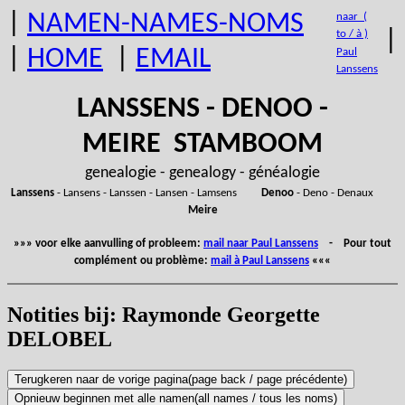
|
NAMEN-NAMES-NOMS
naar (
|
to / à )
|
HOME
|
EMAIL
Paul
Lanssens
LANSSENS - DENOO -
MEIRE STAMBOOM
genealogie - genealogy - généalogie
Lanssens
- Lansens - Lanssen - Lansen - Lamsens
Denoo
- Deno - Denaux
Meire
»»» voor elke aanvulling of probleem:
mail naar Paul Lanssens
- Pour tout
complément ou problème:
mail à Paul Lanssens
«««
Notities bij: Raymonde Georgette
DELOBEL