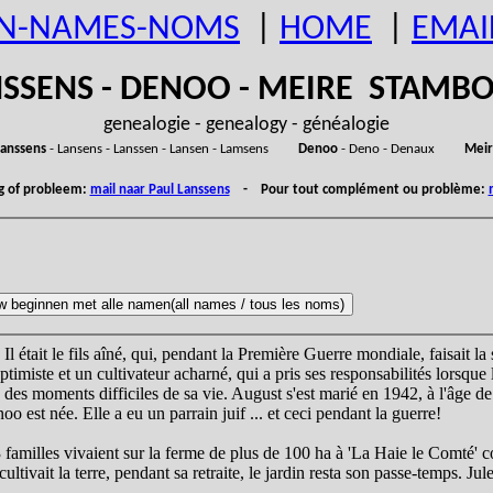
N-NAMES-NOMS
|
HOME
|
EMAI
SSENS - DENOO - MEIRE STAM
genealogie - genealogy - généalogie
anssens
- Lansens - Lanssen - Lansen - Lamsens
Denoo
- Deno - Denaux
Meir
ng of probleem:
mail naar Paul Lanssens
- Pour tout complément ou problème:
. Il était le fils aîné, qui, pendant la Première Guerre mondiale, faisait 
ptimiste et un cultivateur acharné, qui a pris ses responsabilités lorsque l
s des moments difficiles de sa vie. August s'est marié en 1942, à l'âg
 est née. Elle a eu un parrain juif ... et ceci pendant la guerre!
3 familles vivaient sur la ferme de plus de 100 ha à 'La Haie le Comté' 
ivait la terre, pendant sa retraite, le jardin resta son passe-temps. Jul