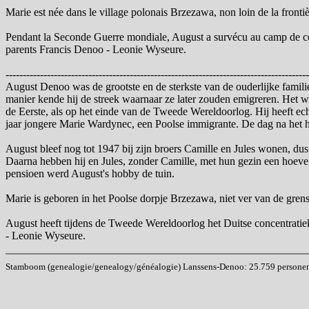
Marie est née dans le village polonais Brzezawa, non loin de la frontièr
Pendant la Seconde Guerre mondiale, August a survécu au camp de conc
parents Francis Denoo - Leonie Wyseure.
----------------------------------------------------------------------------------------
August Denoo was de grootste en de sterkste van de ouderlijke famili
manier kende hij de streek waarnaar ze later zouden emigreren. Het w
de Eerste, als op het einde van de Tweede Wereldoorlog. Hij heeft ech
jaar jongere Marie Wardynec, een Poolse immigrante. De dag na het hu
August bleef nog tot 1947 bij zijn broers Camille en Jules wonen, du
Daarna hebben hij en Jules, zonder Camille, met hun gezin een hoeve
pensioen werd August's hobby de tuin.
Marie is geboren in het Poolse dorpje Brzezawa, niet ver van de gren
August heeft tijdens de Tweede Wereldoorlog het Duitse concentratie
- Leonie Wyseure.
Stamboom (genealogie/genealogy/généalogie) Lanssens-Denoo: 25.759 personen (i