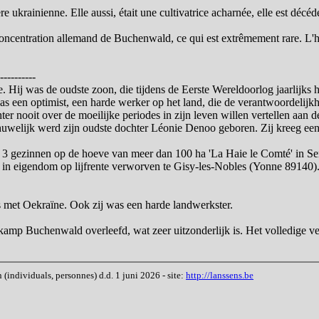
e ukrainienne. Elle aussi, était une cultivatrice acharnée, elle est décéd
entration allemand de Buchenwald, ce qui est extrêmement rare. L'hist
----------
e. Hij was de oudste zoon, die tijdens de Eerste Wereldoorlog jaarlijk
as een optimist, een harde werker op het land, die de verantwoordelij
ter nooit over de moeilijke periodes in zijn leven willen vertellen aan 
welijk werd zijn oudste dochter Léonie Denoo geboren. Zij kreeg een Jo
s 3 gezinnen op de hoeve van meer dan 100 ha 'La Haie le Comté' in Se
 in eigendom op lijfrente verworven te Gisy-les-Nobles (Yonne 89140).
s met Oekraïne. Ook zij was een harde landwerkster.
kamp Buchenwald overleefd, wat zeer uitzonderlijk is. Het volledige v
ndividuals, personnes) d.d. 1 juni 2026 - site:
http://lanssens.be