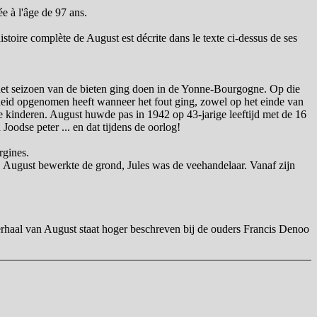
ée à l'âge de 97 ans.
oire complète de August est décrite dans le texte ci-dessus de ses
s het seizoen van de bieten ging doen in de Yonne-Bourgogne. Op die
kheid opgenomen heeft wanneer het fout ging, zowel op het einde van
de kinderen. August huwde pas in 1942 op 43-jarige leeftijd met de 16
odse peter ... en dat tijdens de oorlog!
rgines.
 August bewerkte de grond, Jules was de veehandelaar. Vanaf zijn
erhaal van August staat hoger beschreven bij de ouders Francis Denoo