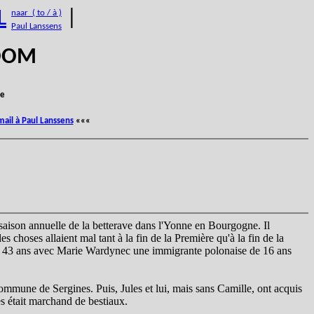
L
|
naar ( to / à )
Paul Lanssens
BOOM
e
mail à Paul Lanssens
«««
la saison annuelle de la betterave dans l'Yonne en Bourgogne. Il
es choses allaient mal tant à la fin de la Première qu'à la fin de la
e de 43 ans avec Marie Wardynec une immigrante polonaise de 16 ans
commune de Sergines. Puis, Jules et lui, mais sans Camille, ont acquis
es était marchand de bestiaux.