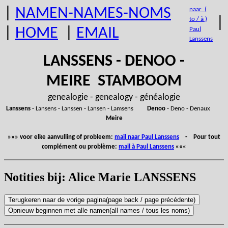
|
NAMEN-NAMES-NOMS
naar (
|
to / à )
|
HOME
|
EMAIL
Paul
Lanssens
LANSSENS - DENOO -
MEIRE STAMBOOM
genealogie - genealogy - généalogie
Lanssens
- Lansens - Lanssen - Lansen - Lamsens
Denoo
- Deno - Denaux
Meire
»»» voor elke aanvulling of probleem:
mail naar Paul Lanssens
- Pour tout
complément ou problème:
mail à Paul Lanssens
«««
Notities bij: Alice Marie LANSSENS