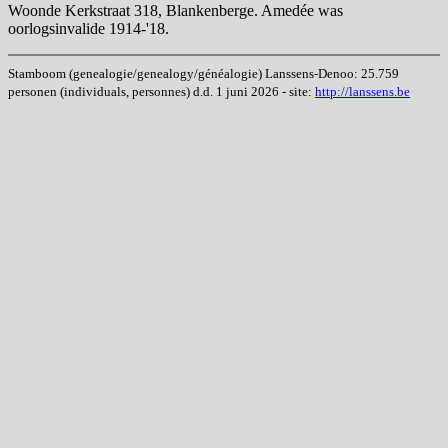
Woonde Kerkstraat 318, Blankenberge. Amedée was
oorlogsinvalide 1914-'18.
Stamboom (genealogie/genealogy/généalogie) Lanssens-Denoo: 25.759
personen (individuals, personnes) d.d. 1 juni 2026 - site:
http://lanssens.be