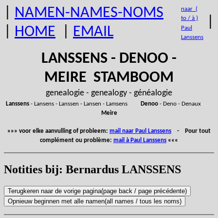
|
NAMEN-NAMES-NOMS
naar (
|
to / à )
|
HOME
|
EMAIL
Paul
Lanssens
LANSSENS - DENOO -
MEIRE STAMBOOM
genealogie - genealogy - généalogie
Lanssens
- Lansens - Lanssen - Lansen - Lamsens
Denoo
- Deno - Denaux
Meire
»»» voor elke aanvulling of probleem:
mail naar Paul Lanssens
- Pour tout
complément ou problème:
mail à Paul Lanssens
«««
Notities bij: Bernardus LANSSENS