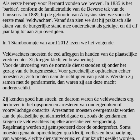
Als eerste beroep voor Bernard vonden we 'wever'. In 1835 is het
'barbier', conform de familietraditie van de Beverse tak van de
Lanssens. In 1839, bij de geboorte van Aloysius zien we voor de
eerste maal 'veldwachter'. Vanaf dan zien we dat hij praktisch alle
akten van de burgerlijke stand mee ondertekent als getuige, en dit elf
jaar lang tot aan zijn overlijden.
In 't Stamboompje van april 2012 lezen we het volgende.
Veldwachters moesten de eed afleggen in handen van de plaatselijke
vrederechter. Zij kregen kledij en bewapening.
Voor de uitvoering van de normale dienst stonden zij onder het
gezag van de burgemeester. Voor gerechtelijke opdrachten echter
moesten zij zich richten naar de richtlijnen van justitie. Werkten zij
samen met de gendarmerie, dan waren zij aan deze macht
ondergeschikt.
Zij kenden goed hun streek, en daarom waren de veldwachters erg
bedreven in het opsporen en arresteren van ondergedoken of
voortvluchtige conscrits. Arrestanten moesten overgemaakt worden
aan de plaatselijke gendarmeriebrigade en, zoals de gendarmen,
kregen de veldwachters bij elke arrestatie een vergoeding.
Regelmatig werden zij geïnspecteerd door de onderprefect. Soms
moesten genante opmerkingen qua kledij, verlies en beschadiging
van wapens, slechte dienstuitvoering en drankzucht geslikt worden.