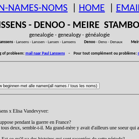
N-NAMES-NOMS
|
HOME
|
EMAI
SSENS - DENOO - MEIRE STAM
genealogie - genealogy - généalogie
anssens
- Lansens - Lanssen - Lansen - Lamsens
Denoo
- Deno - Denaux
Meir
ng of probleem:
mail naar Paul Lanssens
- Pour tout complément ou problème:
ssens x Elisa Vandevyver:
 suppose pendant la guerre en France?
nt tous deux, semble-t-il. Ma grand-mère y avait d'ailleurs une soeur qui 
 Est-ce qu'il ya des histoires qui sont racontées de cette période?