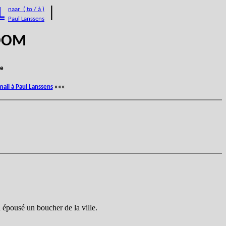
L
|
naar ( to / à )
Paul Lanssens
BOOM
e
mail à Paul Lanssens
«««
a épousé un boucher de la ville.