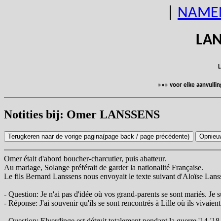
|
NAME
LAN
L
»»» voor elke aanvulli
Notities bij: Omer LANSSENS
Omer était d'abord boucher-charcutier, puis abatteur.
Au mariage, Solange préférait de garder la nationalité Française.
Le fils Bernard Lanssens nous envoyait le texte suivant d'Aloïse Lan
- Question: Je n'ai pas d'idée où vos grand-parents se sont mariés. Je
- Réponse: J'ai souvenir qu'ils se sont rencontrés à Lille où ils vivaie
- Question: Elverdinge est détruit totalement pendant la guerre '14-'18.