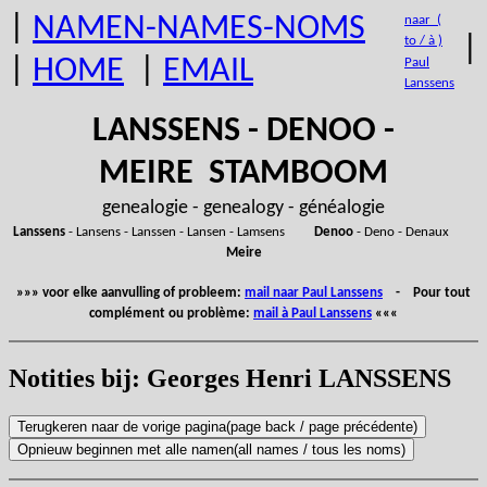
|
NAMEN-NAMES-NOMS
naar (
|
to / à )
|
HOME
|
EMAIL
Paul
Lanssens
LANSSENS - DENOO -
MEIRE STAMBOOM
genealogie - genealogy - généalogie
Lanssens
- Lansens - Lanssen - Lansen - Lamsens
Denoo
- Deno - Denaux
Meire
»»» voor elke aanvulling of probleem:
mail naar Paul Lanssens
- Pour tout
complément ou problème:
mail à Paul Lanssens
«««
Notities bij: Georges Henri LANSSENS