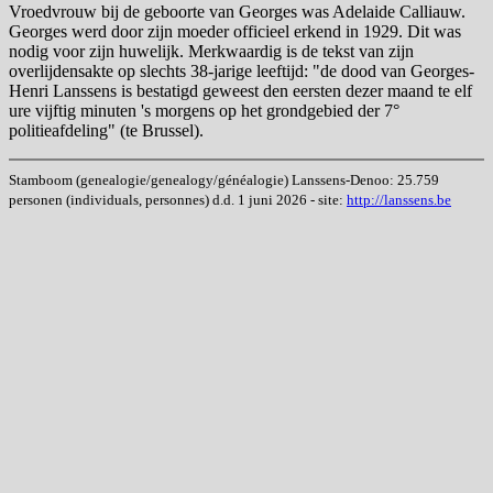
Vroedvrouw bij de geboorte van Georges was Adelaide Calliauw.
Georges werd door zijn moeder officieel erkend in 1929. Dit was
nodig voor zijn huwelijk. Merkwaardig is de tekst van zijn
overlijdensakte op slechts 38-jarige leeftijd: "de dood van Georges-
Henri Lanssens is bestatigd geweest den eersten dezer maand te elf
ure vijftig minuten 's morgens op het grondgebied der 7°
politieafdeling" (te Brussel).
Stamboom (genealogie/genealogy/généalogie) Lanssens-Denoo: 25.759
personen (individuals, personnes) d.d. 1 juni 2026 - site:
http://lanssens.be