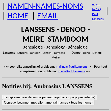
|
NAMEN-NAMES-NOMS
naar (
|
to / à )
|
HOME
|
EMAIL
Paul
Lanssens
LANSSENS - DENOO -
MEIRE STAMBOOM
genealogie - genealogy - généalogie
Lanssens
- Lansens - Lanssen - Lansen - Lamsens
Denoo
- Deno - Denaux
Meire
»»» voor elke aanvulling of probleem:
mail naar Paul Lanssens
- Pour tout
complément ou problème:
mail à Paul Lanssens
«««
Notities bij: Ambrosius LANSSENS