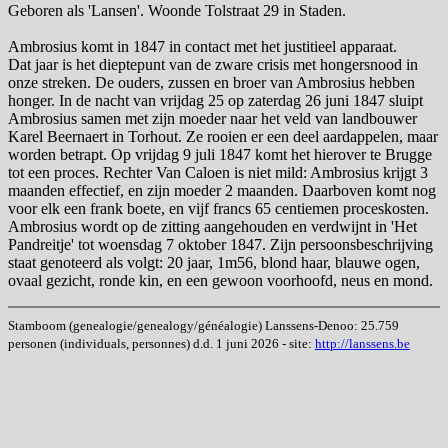
Geboren als 'Lansen'. Woonde Tolstraat 29 in Staden.
Ambrosius komt in 1847 in contact met het justitieel apparaat.
Dat jaar is het dieptepunt van de zware crisis met hongersnood in
onze streken. De ouders, zussen en broer van Ambrosius hebben
honger. In de nacht van vrijdag 25 op zaterdag 26 juni 1847 sluipt
Ambrosius samen met zijn moeder naar het veld van landbouwer
Karel Beernaert in Torhout. Ze rooien er een deel aardappelen, maar
worden betrapt. Op vrijdag 9 juli 1847 komt het hierover te Brugge
tot een proces. Rechter Van Caloen is niet mild: Ambrosius krijgt 3
maanden effectief, en zijn moeder 2 maanden. Daarboven komt nog
voor elk een frank boete, en vijf francs 65 centiemen proceskosten.
Ambrosius wordt op de zitting aangehouden en verdwijnt in 'Het
Pandreitje' tot woensdag 7 oktober 1847. Zijn persoonsbeschrijving
staat genoteerd als volgt: 20 jaar, 1m56, blond haar, blauwe ogen,
ovaal gezicht, ronde kin, en een gewoon voorhoofd, neus en mond.
Stamboom (genealogie/genealogy/généalogie) Lanssens-Denoo: 25.759
personen (individuals, personnes) d.d. 1 juni 2026 - site:
http://lanssens.be