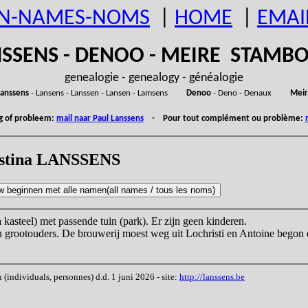
N-NAMES-NOMS
|
HOME
|
EMAI
SSENS - DENOO - MEIRE STAM
genealogie - genealogy - généalogie
anssens
- Lansens - Lanssen - Lansen - Lamsens
Denoo
- Deno - Denaux
Meir
ng of probleem:
mail naar Paul Lanssens
- Pour tout complément ou problème:
hristina LANSSENS
 kasteel) met passende tuin (park). Er zijn geen kinderen.
grootouders. De brouwerij moest weg uit Lochristi en Antoine begon ee
ndividuals, personnes) d.d. 1 juni 2026 - site:
http://lanssens.be