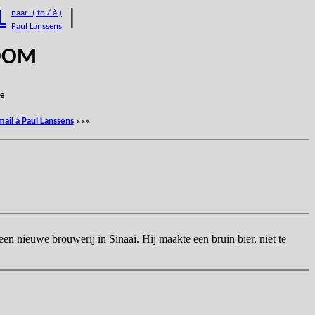
L
|
naar ( to / à )
Paul Lanssens
BOOM
e
mail à Paul Lanssens
«««
n nieuwe brouwerij in Sinaai. Hij maakte een bruin bier, niet te