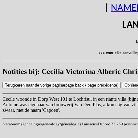
|
NAME
LAN
L
»»» voor elke aanvulli
Notities bij: Cecilia Victorina Alberic C
Cecile woonde in Dorp West 101 te Lochristi, in een riante villa (bijna
Antoine was eigenaar van brouwerij Van Den Plas, afkomstig van zijn 
zwaar, met de naam 'Capoen'.
Stamboom (genealogie/genealogy/généalogie) Lanssens-Denoo: 25.759 personen (i