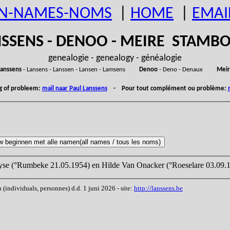
N-NAMES-NOMS
|
HOME
|
EMAI
SSENS - DENOO - MEIRE STAM
genealogie - genealogy - généalogie
anssens
- Lansens - Lanssen - Lansen - Lamsens
Denoo
- Deno - Denaux
Meir
ng of probleem:
mail naar Paul Lanssens
- Pour tout complément ou problème:
yse (°Rumbeke 21.05.1954) en Hilde Van Onacker (°Roeselare 03.09.1
ndividuals, personnes) d.d. 1 juni 2026 - site:
http://lanssens.be