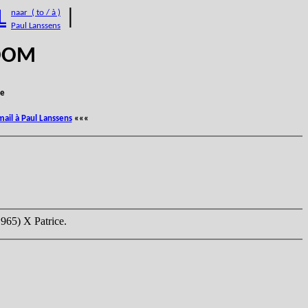
L
|
naar ( to / à )
Paul Lanssens
BOOM
e
mail à Paul Lanssens
«««
965) X Patrice.