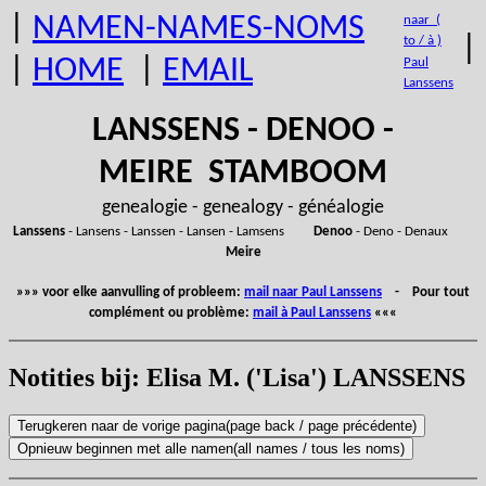
|
NAMEN-NAMES-NOMS
naar (
|
to / à )
|
HOME
|
EMAIL
Paul
Lanssens
LANSSENS - DENOO -
MEIRE STAMBOOM
genealogie - genealogy - généalogie
Lanssens
- Lansens - Lanssen - Lansen - Lamsens
Denoo
- Deno - Denaux
Meire
»»» voor elke aanvulling of probleem:
mail naar Paul Lanssens
- Pour tout
complément ou problème:
mail à Paul Lanssens
«««
Notities bij: Elisa M. ('Lisa') LANSSENS