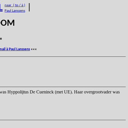
L
|
naar ( to / à )
Paul Lanssens
BOOM
e
mail à Paul Lanssens
«««
was Hyppolijtus De Cueninck (met UE). Haar overgrootvader was