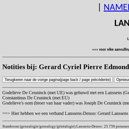
|
NAME
LAN
L
»»» voor elke aanvulli
Notities bij: Gerard Cyriel Pierre Edm
Godelieve De Ceuninck (met UE) was gehuwd met een Lanssens (Ger
Constantinus De Ceuninck (met EU)
Godelieve's oom (broer van haar vader) was Joseph De Ceuninck (
==> Hier hebben we een verband Lanssens-Denoo: Gerard Lanssens h
Stamboom (genealogie/genealogy/généalogie) Lanssens-Denoo: 25.759 personen (i