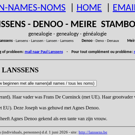
N-NAMES-NOMS
|
HOME
|
EMAI
SSENS - DENOO - MEIRE STAM
genealogie - genealogy - généalogie
anssens
- Lansens - Lanssen - Lansen - Lamsens
Denoo
- Deno - Denaux
Meir
ng of probleem:
mail naar Paul Lanssens
- Pour tout complément ou problème:
ond LANSSENS
ard). Haar vader was Frans De Cueninck (met UE). Haar grootvader 
met EU). Deze Joseph was gehuwd met Agnes Denoo.
eeft Agnes Denoo gekend als een tante van zijn vrouw.
ndividuals, personnes) d.d. 1 juni 2026 - site:
http://lanssens.be