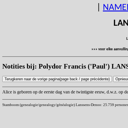
|
NAME
LAN
L
»»» voor elke aanvulli
Notities bij: Polydor Francis ('Paul') LA
Alice is geboren op de eerste dag van de twintigste eeuw, d.w.z. op d
Stamboom (genealogie/genealogy/généalogie) Lanssens-Denoo: 25.759 personen (i