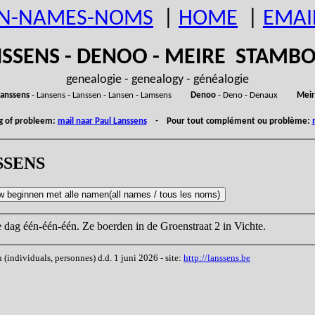
N-NAMES-NOMS
|
HOME
|
EMAI
SSENS - DENOO - MEIRE STAM
genealogie - genealogy - généalogie
anssens
- Lansens - Lanssen - Lansen - Lamsens
Denoo
- Deno - Denaux
Meir
ng of probleem:
mail naar Paul Lanssens
- Pour tout complément ou problème:
NSSENS
e dag één-één-één. Ze boerden in de Groenstraat 2 in Vichte.
ndividuals, personnes) d.d. 1 juni 2026 - site:
http://lanssens.be