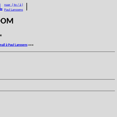
L
|
naar ( to / à )
Paul Lanssens
BOOM
e
mail à Paul Lanssens
«««