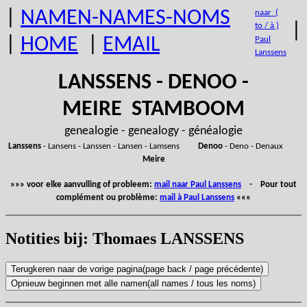
|
NAMEN-NAMES-NOMS
naar (
|
to / à )
|
HOME
|
EMAIL
Paul
Lanssens
LANSSENS - DENOO -
MEIRE STAMBOOM
genealogie - genealogy - généalogie
Lanssens
- Lansens - Lanssen - Lansen - Lamsens
Denoo
- Deno - Denaux
Meire
»»» voor elke aanvulling of probleem:
mail naar Paul Lanssens
- Pour tout
complément ou problème:
mail à Paul Lanssens
«««
Notities bij: Thomaes LANSSENS