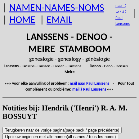
|
NAMEN-NAMES-NOMS
naar (
|
to / à )
|
HOME
|
EMAIL
Paul
Lanssens
LANSSENS - DENOO -
MEIRE STAMBOOM
genealogie - genealogy - généalogie
Lanssens
- Lansens - Lanssen - Lansen - Lamsens
Denoo
- Deno - Denaux
Meire
»»» voor elke aanvulling of probleem:
mail naar Paul Lanssens
- Pour tout
complément ou problème:
mail à Paul Lanssens
«««
Notities bij: Hendrik ('Henri') R. A. M.
BOSSUYT