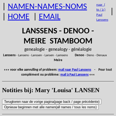
|
NAMEN-NAMES-NOMS
naar (
|
to / à )
|
HOME
|
EMAIL
Paul
Lanssens
LANSSENS - DENOO -
MEIRE STAMBOOM
genealogie - genealogy - généalogie
Lanssens
- Lansens - Lanssen - Lansen - Lamsens
Denoo
- Deno - Denaux
Meire
»»» voor elke aanvulling of probleem:
mail naar Paul Lanssens
- Pour tout
complément ou problème:
mail à Paul Lanssens
«««
Notities bij: Mary 'Louisa' LANSEN