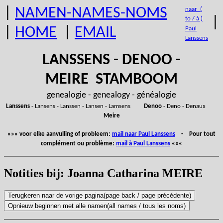
|
NAMEN-NAMES-NOMS
naar (
|
to / à )
|
HOME
|
EMAIL
Paul
Lanssens
LANSSENS - DENOO -
MEIRE STAMBOOM
genealogie - genealogy - généalogie
Lanssens
- Lansens - Lanssen - Lansen - Lamsens
Denoo
- Deno - Denaux
Meire
»»» voor elke aanvulling of probleem:
mail naar Paul Lanssens
- Pour tout
complément ou problème:
mail à Paul Lanssens
«««
Notities bij: Joanna Catharina MEIRE