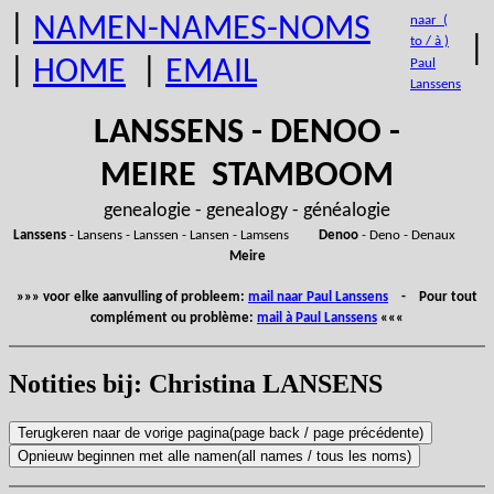
|
NAMEN-NAMES-NOMS
naar (
|
to / à )
|
HOME
|
EMAIL
Paul
Lanssens
LANSSENS - DENOO -
MEIRE STAMBOOM
genealogie - genealogy - généalogie
Lanssens
- Lansens - Lanssen - Lansen - Lamsens
Denoo
- Deno - Denaux
Meire
»»» voor elke aanvulling of probleem:
mail naar Paul Lanssens
- Pour tout
complément ou problème:
mail à Paul Lanssens
«««
Notities bij: Christina LANSENS