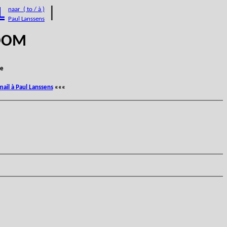
L
|
naar ( to / à )
Paul Lanssens
BOOM
e
mail à Paul Lanssens
«««