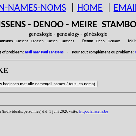
N-NAMES-NOMS
|
HOME
|
EMAI
SSENS - DENOO - MEIRE STAM
genealogie - genealogy - généalogie
anssens
- Lansens - Lanssen - Lansen - Lamsens
Denoo
- Deno - Denaux
Meir
ng of probleem:
mail naar Paul Lanssens
- Pour tout complément ou problème:
EKE
ndividuals, personnes) d.d. 1 juni 2026 - site:
http://lanssens.be