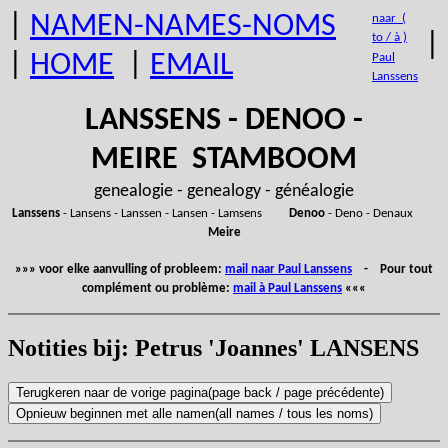
|
NAMEN-NAMES-NOMS
naar (
|
to / à )
|
HOME
|
EMAIL
Paul
Lanssens
LANSSENS - DENOO -
MEIRE STAMBOOM
genealogie - genealogy - généalogie
Lanssens
- Lansens - Lanssen - Lansen - Lamsens
Denoo
- Deno - Denaux
Meire
»»» voor elke aanvulling of probleem:
mail naar Paul Lanssens
- Pour tout
complément ou problème:
mail à Paul Lanssens
«««
Notities bij: Petrus 'Joannes' LANSENS