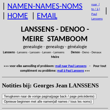
|
NAMEN-NAMES-NOMS
naar (
|
to / à )
|
HOME
|
EMAIL
Paul
Lanssens
LANSSENS - DENOO -
MEIRE STAMBOOM
genealogie - genealogy - généalogie
Lanssens
- Lansens - Lanssen - Lansen - Lamsens
Denoo
- Deno - Denaux
Meire
»»» voor elke aanvulling of probleem:
mail naar Paul Lanssens
- Pour tout
complément ou problème:
mail à Paul Lanssens
«««
Notities bij: Georges Jean LANSSENS