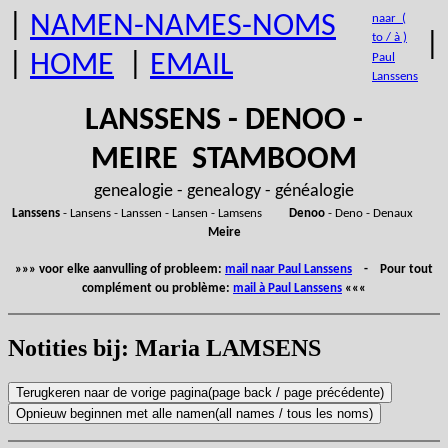
|
NAMEN-NAMES-NOMS
naar (
|
to / à )
|
HOME
|
EMAIL
Paul
Lanssens
LANSSENS - DENOO -
MEIRE STAMBOOM
genealogie - genealogy - généalogie
Lanssens
- Lansens - Lanssen - Lansen - Lamsens
Denoo
- Deno - Denaux
Meire
»»» voor elke aanvulling of probleem:
mail naar Paul Lanssens
- Pour tout
complément ou problème:
mail à Paul Lanssens
«««
Notities bij: Maria LAMSENS