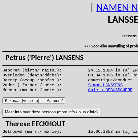
|
NAMEN-N
LANSS
Lanssens
»»» voor elke aanvulling of pr
Petrus ('Pierre') LANSENS
Geboren (birth/ naiss.):
24.12.1824 in (à) Zw
Overleden (death/décès):
03.04.1896 in (à) Ro
Beroep (occup./profes.):
domestique/conduct. 
Vader ( father / père ):
Simon LANSSENS
Moeder (mother / mère ):
Coleta DEBUSSCHERE
Therese EECKHOUT
Getrouwd (marr./ marié):
15.06.1853 in (à) Li