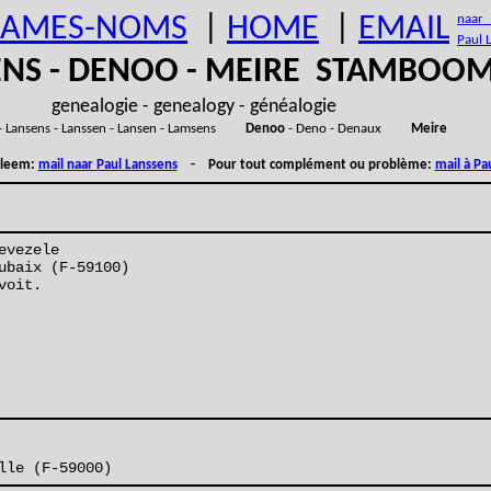
AMES-NOMS
|
HOME
|
EMAIL
naar (
Paul 
ENS - DENOO - MEIRE STAMBOO
genealogie - genealogy - généalogie
- Lansens - Lanssen - Lansen - Lamsens
Denoo
- Deno - Denaux
Meire
obleem:
mail naar Paul Lanssens
- Pour tout complément ou problème:
mail à Pa
evezele
ubaix (F-59100)
voit.
lle (F-59000)