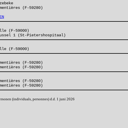
zebeke
mentières (F-59280)
EN
lle (F-59000)
ussel 1 (St-Pietershospitaal)
lle (F-59000)
mentières (F-59280)
mentières (F-59280)
mentières (F-59280)
mentières (F-59280)
onen (individuals, personnes) d.d. 1 juni 2026