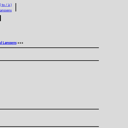
 to / à )
|
Lanssens
M
ul Lanssens
«««