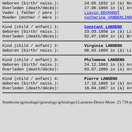
Geboren (birth/ naiss.):
24.05.1832 in (à) Ro
Overleden (death/décès):
27.06.1866 in (à) Ar
Vader ( father / père ):
Lievin EECKHOUT
Moeder (mother / mère ):
Catherine VANDERLIND
Kind (child / enfant) 1:
Constant LANSENS
Geboren (birth/ naiss.):
23.03.1858 in (à) Li
Overleden (death/décès):
02.07.1904 in (à) Br
Kind (child / enfant) 2:
Virginie LANSENS
Geboren (birth/ naiss.):
06.02.1860 in (à) Li
Kind (child / enfant) 3:
Philomene LANSENS
Geboren (birth/ naiss.):
24.12.1863 in (à) Ar
Overleden (death/décès):
03.07.1866 in (à) Ar
Kind (child / enfant) 4:
Pierre LANSENS
Geboren (birth/ naiss.):
17.10.1865 in (à) Ar
Overleden (death/décès):
18.04.1867 in (à) Ar
Stamboom (genealogie/genealogy/généalogie) Lanssens-Denoo-Meire: 25.759 pers