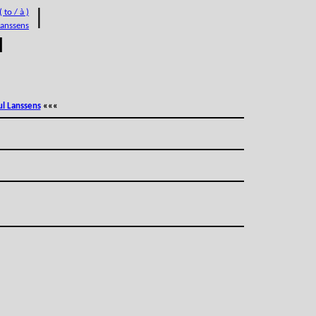
 to / à )
|
Lanssens
M
ul Lanssens
«««