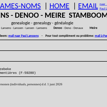
AMES-NOMS
|
HOME
|
EMAIL
naar (
Paul 
ENS - DENOO - MEIRE STAMBOO
genealogie - genealogy - généalogie
- Lansens - Lanssen - Lansen - Lamsens
Denoo
- Deno - Denaux
Meire
obleem:
mail naar Paul Lanssens
- Pour tout complément ou problème:
mail à Pa
zebeke
mentières (F-59280)
onen (individuals, personnes) d.d. 1 juni 2026