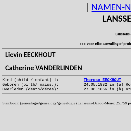
|
NAMEN-N
LANSS
Lanssens
»»» voor elke aanvulling of pr
Lievin EECKHOUT
Catherine VANDERLINDEN
Kind (child / enfant) 1:
Therese EECKHOUT
Geboren (birth/ naiss.):
24.05.1832 in (à) Ro
Overleden (death/décès):
27.06.1866 in (à) Ar
Stamboom (genealogie/genealogy/généalogie) Lanssens-Denoo-Meire: 25.759 pers