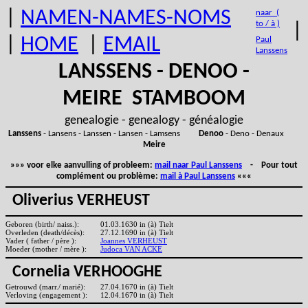
|
NAMEN-NAMES-NOMS
naar (
to / à )
|
|
HOME
|
EMAIL
Paul
Lanssens
LANSSENS - DENOO -
MEIRE STAMBOOM
genealogie - genealogy - généalogie
Lanssens
- Lansens - Lanssen - Lansen - Lamsens
Denoo
- Deno - Denaux
Meire
»»» voor elke aanvulling of probleem:
mail naar Paul Lanssens
- Pour tout
complément ou problème:
mail à Paul Lanssens
«««
Oliverius VERHEUST
Geboren (birth/ naiss.):
01.03.1630 in (à) Tielt
Overleden (death/décès):
27.12.1690 in (à) Tielt
Vader ( father / père ):
Joannes VERHEUST
Moeder (mother / mère ):
Judoca VAN ACKE
Cornelia VERHOOGHE
Getrouwd (marr./ marié):
27.04.1670 in (à) Tielt
Verloving (engagement ):
12.04.1670 in (à) Tielt