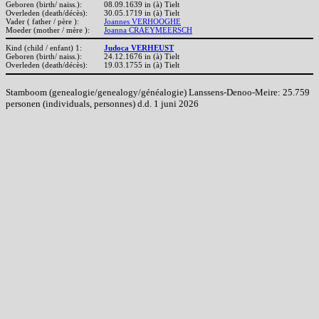
Geboren (birth/ naiss.):
08.09.1639 in (à) Tielt
Overleden (death/décès):
30.05.1719 in (à) Tielt
Vader ( father / père ):
Joannes VERHOOGHE
Moeder (mother / mère ):
Joanna CRAEYMEERSCH
Kind (child / enfant) 1:
Judoca VERHEUST
Geboren (birth/ naiss.):
24.12.1676 in (à) Tielt
Overleden (death/décès):
19.03.1755 in (à) Tielt
Stamboom (genealogie/genealogy/généalogie) Lanssens-Denoo-Meire: 25.759
personen (individuals, personnes) d.d. 1 juni 2026