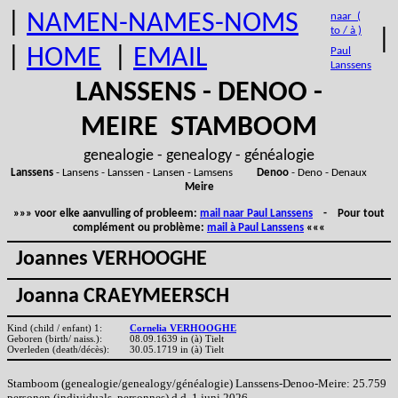
|
NAMEN-NAMES-NOMS
naar (
to / à )
|
|
HOME
|
EMAIL
Paul
Lanssens
LANSSENS - DENOO -
MEIRE STAMBOOM
genealogie - genealogy - généalogie
Lanssens
- Lansens - Lanssen - Lansen - Lamsens
Denoo
- Deno - Denaux
Meire
»»» voor elke aanvulling of probleem:
mail naar Paul Lanssens
- Pour tout
complément ou problème:
mail à Paul Lanssens
«««
Joannes VERHOOGHE
Joanna CRAEYMEERSCH
Kind (child / enfant) 1:
Cornelia VERHOOGHE
Geboren (birth/ naiss.):
08.09.1639 in (à) Tielt
Overleden (death/décès):
30.05.1719 in (à) Tielt
Stamboom (genealogie/genealogy/généalogie) Lanssens-Denoo-Meire: 25.759
personen (individuals, personnes) d.d. 1 juni 2026