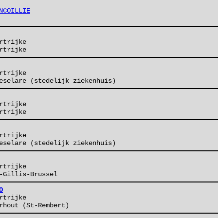
NCOILLIE
rtrijke
rtrijke
rtrijke
eselare (stedelijk ziekenhuis)
rtrijke
rtrijke
rtrijke
eselare (stedelijk ziekenhuis)
rtrijke
-Gillis-Brussel
O
rtrijke
rhout (St-Rembert)