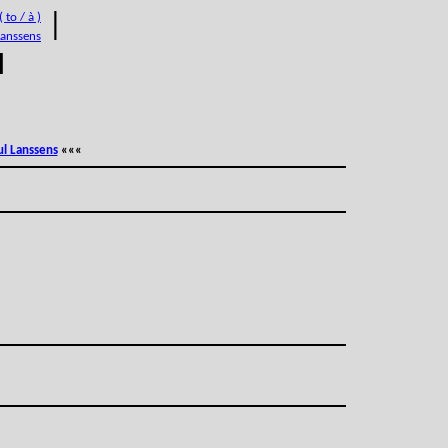
 to / à )
|
Lanssens
M
ul Lanssens
«««