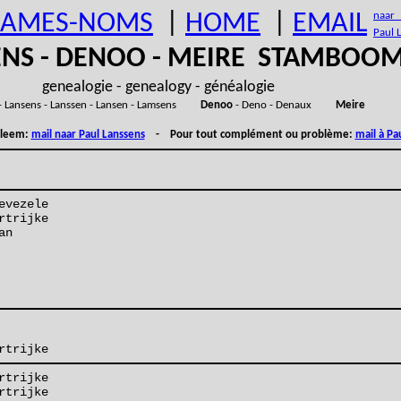
AMES-NOMS
|
HOME
|
EMAIL
naar (
Paul 
ENS - DENOO - MEIRE STAMBOO
genealogie - genealogy - généalogie
- Lansens - Lanssen - Lansen - Lamsens
Denoo
- Deno - Denaux
Meire
obleem:
mail naar Paul Lanssens
- Pour tout complément ou problème:
mail à Pa
evezele
rtrijke
an
rtrijke
rtrijke
rtrijke