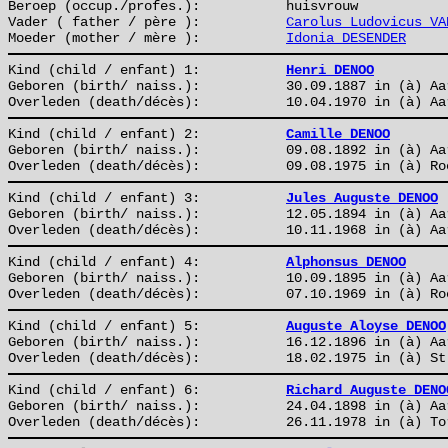
Beroep (occup./profes.):
huisvrouw
Vader ( father / père ):
Carolus Ludovicus VA
Moeder (mother / mère ):
Idonia DESENDER
Kind (child / enfant) 1:
Henri DENOO
Geboren (birth/ naiss.):
30.09.1887 in (à) Aa
Overleden (death/décès):
10.04.1970 in (à) Aa
Kind (child / enfant) 2:
Camille DENOO
Geboren (birth/ naiss.):
09.08.1892 in (à) Aa
Overleden (death/décès):
09.08.1975 in (à) Ro
Kind (child / enfant) 3:
Jules Auguste DENOO
Geboren (birth/ naiss.):
12.05.1894 in (à) Aa
Overleden (death/décès):
10.11.1968 in (à) Aa
Kind (child / enfant) 4:
Alphonsus DENOO
Geboren (birth/ naiss.):
10.09.1895 in (à) Aa
Overleden (death/décès):
07.10.1969 in (à) Ro
Kind (child / enfant) 5:
Auguste Aloyse DENOO
Geboren (birth/ naiss.):
16.12.1896 in (à) Aa
Overleden (death/décès):
18.02.1975 in (à) St
Kind (child / enfant) 6:
Richard Auguste DENO
Geboren (birth/ naiss.):
24.04.1898 in (à) Aa
Overleden (death/décès):
26.11.1978 in (à) To