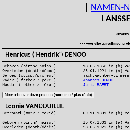
|
NAMEN-N
LANSS
Lanssens
»»» voor elke aanvulling of pr
Henricus ('Hendrik') DENOO
Geboren (birth/ naiss.):
18.05.1862 in (à) Zw
Overleden (death/décès):
26.01.1921 in (à) Aa
Beroep (occup./profes.):
jachtwachter-timmerm
Vader ( father / père ):
Joannes DENOO
Moeder (mother / mère ):
Julia BAERT
Leonia VANCOUILLIE
Getrouwd (marr./ marié):
09.11.1891 in (à) Aa
Geboren (birth/ naiss.):
15.07.1863 in (à) Aa
Overleden (death/décès):
23.05.1929 in (à) Aa