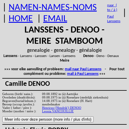
|
NAMEN-NAMES-NOMS
naar (
to / à )
|
|
HOME
|
EMAIL
Paul
Lanssens
LANSSENS - DENOO -
MEIRE STAMBOOM
genealogie - genealogy - généalogie
Lanssens
- Lansens - Lanssen - Lansen - Lamsens
Denoo
- Deno - Denaux
Meire
»»» voor elke aanvulling of probleem:
mail naar Paul Lanssens
- Pour tout
complément ou problème:
mail à Paul Lanssens
«««
Camille DENOO
Geboren (birth/ naiss.):
09.08.1892 in (à) Aartrijke
Overleden (death/décès):
09.08.1975 in (à) Roeselare (stedelijk ziekenhuis)
Begraven(burial/inhum.):
14.08.1975 in (à) Roeselare (H. Hart)
Beroep (occup./profes.):
meubelmaker
Vader ( father / père ):
Henricus ('Hendrik') DENOO
Moeder (mother / mère ):
Leonia VANCOUILLIE