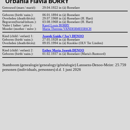
Urbania Flavia BORRY
Getrouwd (marr./ marié):
29.04.1922 in (à) Roeselare
Geboren (birth/ naiss.):
06.01.1894 in (à) Roeselare
Overleden (death/décès):
29.07.1968 in (à) Roeselare (H. Hart)
Begraven(burial/inhum.):
03.08.1968 in (à) Roeselare (H. Hart)
Vader ( father / père ):
Karel Louis BORRY
Moeder (mother / mère ):
Maria Theresia VANDERMEERSCH
Kind (child / enfant) 1:
Joseph Guido ('Jos') DENOO
Geboren (birth/ naiss.):
27.05.1928 in (à) Roeselare
Overleden (death/décès):
09.05.1994 in (à) Knokke (OLV Ter Linden)
Kind (child / enfant) 2:
Esther Maria Joseph DENOO
Geboren (birth/ naiss.):
01.02.1937 in (à) Roeselare (Maria's Rustoord)
Stamboom (genealogie/genealogy/généalogie) Lanssens-Denoo-Meire: 25.759
personen (individuals, personnes) d.d. 1 juni 2026