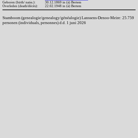
Geboren (birth/ naiss.):
30.12.1869 in (à) Bertem
Overleden (death/décès):
22.02.1948 in (à) Bertem
Stamboom (genealogie/genealogy/généalogie) Lanssens-Denoo-Meire: 25.759
personen (individuals, personnes) d.d. 1 juni 2026