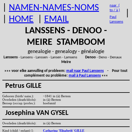
|
NAMEN-NAMES-NOMS
naar (
to / à )
|
|
HOME
|
EMAIL
Paul
Lanssens
LANSSENS - DENOO -
MEIRE STAMBOOM
genealogie - genealogy - généalogie
Lanssens
- Lansens - Lanssen - Lansen - Lamsens
Denoo
- Deno - Denaux
Meire
»»» voor elke aanvulling of probleem:
mail naar Paul Lanssens
- Pour tout
complément ou problème:
mail à Paul Lanssens
«««
Petrus GILLE
Geboren (birth/ naiss.):
~1841 in (à) Bertem
Overleden (death/décès):
in (à) Bertem
Beroep (occup./profes.):
hoefsmid
Josephina VAN GYSEL
Overleden (death/décès):
in (à) Bertem
Kind (child / enfant) 1:
Catharina 'Elisabeth' GILLE