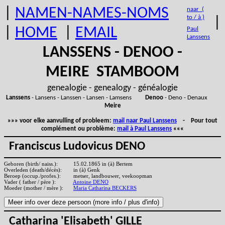
|
NAMEN-NAMES-NOMS
naar (
to / à )
|
|
HOME
|
EMAIL
Paul
Lanssens
LANSSENS - DENOO -
MEIRE STAMBOOM
genealogie - genealogy - généalogie
Lanssens
- Lansens - Lanssen - Lansen - Lamsens
Denoo
- Deno - Denaux
Meire
»»» voor elke aanvulling of probleem:
mail naar Paul Lanssens
- Pour tout
complément ou problème:
mail à Paul Lanssens
«««
Franciscus Ludovicus DENO
Geboren (birth/ naiss.):
15.02.1865 in (à) Bertem
Overleden (death/décès):
in (à) Genk
Beroep (occup./profes.):
metser, landbouwer, veekoopman
Vader ( father / père ):
Antoine DENO
Moeder (mother / mère ):
Maria Catharina BECKERS
Catharina 'Elisabeth' GILLE