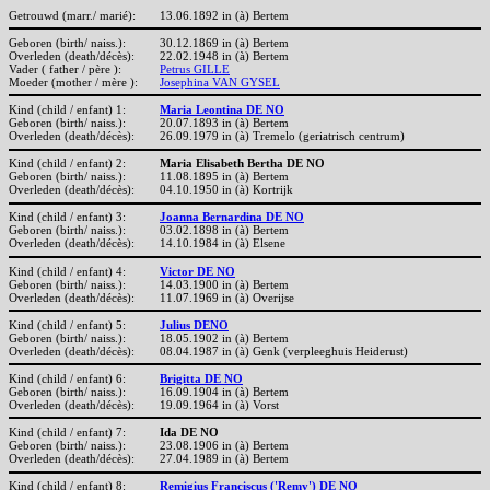
Getrouwd (marr./ marié):
13.06.1892 in (à) Bertem
Geboren (birth/ naiss.):
30.12.1869 in (à) Bertem
Overleden (death/décès):
22.02.1948 in (à) Bertem
Vader ( father / père ):
Petrus GILLE
Moeder (mother / mère ):
Josephina VAN GYSEL
Kind (child / enfant) 1:
Maria Leontina DE NO
Geboren (birth/ naiss.):
20.07.1893 in (à) Bertem
Overleden (death/décès):
26.09.1979 in (à) Tremelo (geriatrisch centrum)
Kind (child / enfant) 2:
Maria Elisabeth Bertha DE NO
Geboren (birth/ naiss.):
11.08.1895 in (à) Bertem
Overleden (death/décès):
04.10.1950 in (à) Kortrijk
Kind (child / enfant) 3:
Joanna Bernardina DE NO
Geboren (birth/ naiss.):
03.02.1898 in (à) Bertem
Overleden (death/décès):
14.10.1984 in (à) Elsene
Kind (child / enfant) 4:
Victor DE NO
Geboren (birth/ naiss.):
14.03.1900 in (à) Bertem
Overleden (death/décès):
11.07.1969 in (à) Overijse
Kind (child / enfant) 5:
Julius DENO
Geboren (birth/ naiss.):
18.05.1902 in (à) Bertem
Overleden (death/décès):
08.04.1987 in (à) Genk (verpleeghuis Heiderust)
Kind (child / enfant) 6:
Brigitta DE NO
Geboren (birth/ naiss.):
16.09.1904 in (à) Bertem
Overleden (death/décès):
19.09.1964 in (à) Vorst
Kind (child / enfant) 7:
Ida DE NO
Geboren (birth/ naiss.):
23.08.1906 in (à) Bertem
Overleden (death/décès):
27.04.1989 in (à) Bertem
Kind (child / enfant) 8:
Remigius Franciscus ('Remy') DE NO