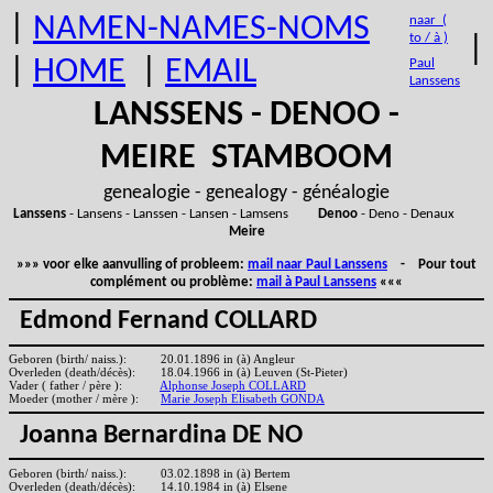
|
NAMEN-NAMES-NOMS
naar (
to / à )
|
|
HOME
|
EMAIL
Paul
Lanssens
LANSSENS - DENOO -
MEIRE STAMBOOM
genealogie - genealogy - généalogie
Lanssens
- Lansens - Lanssen - Lansen - Lamsens
Denoo
- Deno - Denaux
Meire
»»» voor elke aanvulling of probleem:
mail naar Paul Lanssens
- Pour tout
complément ou problème:
mail à Paul Lanssens
«««
Edmond Fernand COLLARD
Geboren (birth/ naiss.):
20.01.1896 in (à) Angleur
Overleden (death/décès):
18.04.1966 in (à) Leuven (St-Pieter)
Vader ( father / père ):
Alphonse Joseph COLLARD
Moeder (mother / mère ):
Marie Joseph Elisabeth GONDA
Joanna Bernardina DE NO
Geboren (birth/ naiss.):
03.02.1898 in (à) Bertem
Overleden (death/décès):
14.10.1984 in (à) Elsene