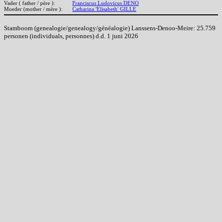
Vader ( father / père ):
Franciscus Ludovicus DENO
Moeder (mother / mère ):
Catharina 'Elisabeth' GILLE
Stamboom (genealogie/genealogy/généalogie) Lanssens-Denoo-Meire: 25.759
personen (individuals, personnes) d.d. 1 juni 2026