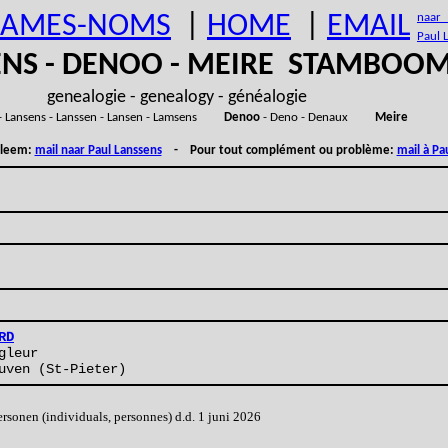
AMES-NOMS
|
HOME
|
EMAIL
naar (
Paul 
ENS - DENOO - MEIRE STAMBOO
genealogie - genealogy - généalogie
- Lansens - Lanssen - Lansen - Lamsens
Denoo
- Deno - Denaux
Meire
obleem:
mail naar Paul Lanssens
- Pour tout complément ou problème:
mail à Pa
RD
gleur
uven (St-Pieter)
onen (individuals, personnes) d.d. 1 juni 2026