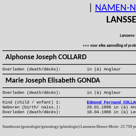
|
NAMEN-N
LANSS
Lanssens
»»» voor elke aanvulling of pr
Alphonse Joseph COLLARD
Overleden (death/décès):
in (à) Angleur
Marie Joseph Elisabeth GONDA
Overleden (death/décès):
in (à) Angleur
Kind (child / enfant) 1:
Edmond Fernand COLLA
Geboren (birth/ naiss.):
20.01.1896 in (à) An
Overleden (death/décès):
18.04.1966 in (à) Le
Stamboom (genealogie/genealogy/généalogie) Lanssens-Denoo-Meire: 25.759 pers