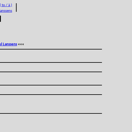
 to / à )
|
Lanssens
M
ul Lanssens
«««