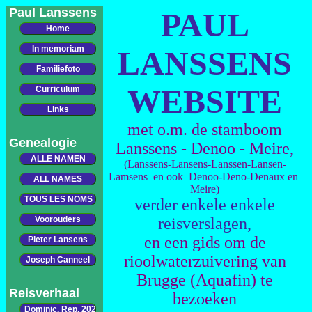
Paul Lanssens
PAUL
LANSSENS
WEBSITE
met o.m. de stamboom
Genealogie
Lanssens - Denoo - Meire,
(Lanssens-Lansens-Lanssen-Lansen-
Lamsens en ook Denoo-Deno-Denaux en
Meire)
verder enkele enkele
reisverslagen,
en een gids om de
rioolwaterzuivering van
Brugge (Aquafin) te
Reisverhaal
bezoeken